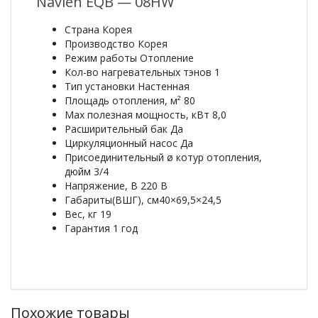
Navien EQB — 08HW
Страна
Корея
Производство
Корея
Режим работы
Отопление
Кол-во нагревательных тэнов
1
Тип установки
Настенная
Площадь отопления, м²
80
Max полезная мощность, кВт
8,0
Расширительный бак
Да
Циркуляционный насос
Да
Присоединительный ø котур отопления,
дюйм
3/4
Напряжение, В
220 В
Габариты(ВШГ), см
40×69,5×24,5
Вес, кг
19
Гарантия
1 год
Похожие товары