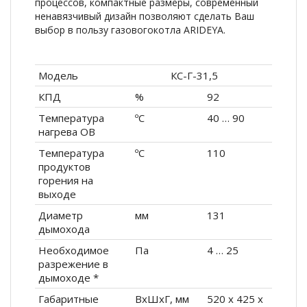
процессов, компактные размеры, современный
ненавязчивый дизайн позволяют сделать Ваш
выбор в пользу газовогокотла ARIDEYA.
Модель
КС-Г-31,5
КПД
%
92
Температура
ºС
40 … 90
нагрева ОВ
Температура
ºС
110
продуктов
горения на
выходе
Диаметр
мм
131
дымохода
Необходимое
Па
4 … 25
разрежение в
дымоходе *
Габаритные
ВхШхГ, мм
520 х 425 х