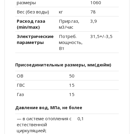
размеры
1060
Вес (без воды)
кг
78
Расход газа
Прир.газ,
3,9
(min/max)
м3/час
Электрические
Потреб.
31,5+/-3,5
параметры
мощность,
Вт
Присоединительные размеры, мм(дюйм)
ОВ
50
ГВС
15
Газ
15
Давление вод, МПа, не более
— в системе отопления с
0,1
естественной
циркуляцией;