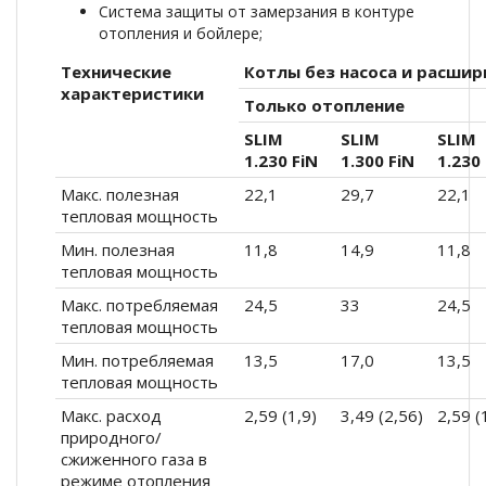
Система защиты от замерзания в контуре
отопления и бойлере;
Технические
Котлы без насоса и расшир
характеристики
Только отопление
SLIM
SLIM
SLIM
1.230 FiN
1.300 FiN
1.230 
Макс. полезная
22,1
29,7
22,1
тепловая мощность
Мин. полезная
11,8
14,9
11,8
тепловая мощность
Макс. потребляемая
24,5
33
24,5
тепловая мощность
Мин. потребляемая
13,5
17,0
13,5
тепловая мощность
Макс. расход
2,59 (1,9)
3,49 (2,56)
2,59 (
природного/
сжиженного газа в
режиме отопления