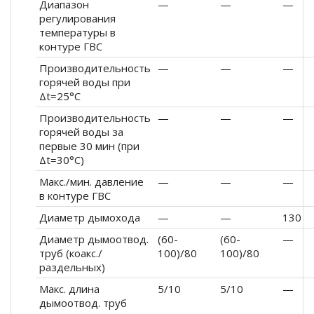
Диапазон
—
—
—
регулирования
температуры в
контуре ГВС
Производительность
—
—
—
горячей воды при
Δt=25°C
Производительность
—
—
—
горячей воды за
первые 30 мин (при
Δt=30°C)
Макс./мин. давление
—
—
—
в контуре ГВС
Диаметр дымохода
—
—
130
Диаметр дымоотвод.
(60-
(60-
—
труб (коакс./
100)/80
100)/80
раздельных)
Макс. длина
5/10
5/10
—
дымоотвод. труб