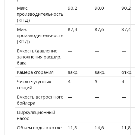
Макс.
90,2
90,0
90,2
производительность
(КПД)
Мин.
87,4
87,6
87,4
производительность
(КПД)
Емкость/давление
—
—
—
заполнения расшир.
бака
Камера сгорания
закр.
закр.
откр.
Число чугунных
4
5
4
секций
Емкость встроенного
—
—
—
бойлера
Циркуляционный
—
—
—
насос
Объем воды в котле
11,8
14,6
11,8