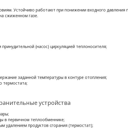
овиям. Устойчиво работают при понижении входного давления п
на сжиженном газе.
 принудительной (насос) циркуляцией теплоносителя;
ержание заданной температуры в контуре отопления;
о термостата;
хранительные устройства
ары;
ды в первичном теплообменнике;
ым удалением продуктов сгорания (термостат);