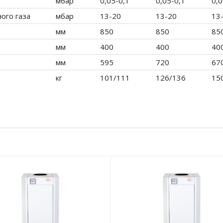
мбар
0,05-0,1
0,05-0,1
0,0
ого газа
мбар
13-20
13-20
13
мм
850
850
85
мм
400
400
40
мм
595
720
67
кг
101/111
126/136
15