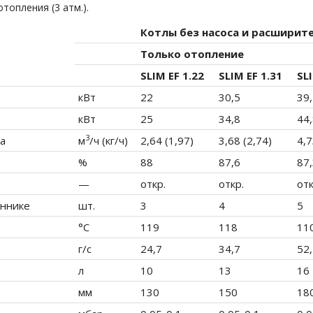
топления (3 атм.).
Котлы без насоса и расширит
Только отопление
SLIM EF 1.22
SLIM EF 1.31
SLI
кВт
22
30,5
39
кВт
25
34,8
44
3
а
м
/ч (кг/ч)
2,64 (1,97)
3,68 (2,74)
4,7
%
88
87,6
87
—
откр.
откр.
отк
еннике
шт.
3
4
5
°С
119
118
11
г/с
24,7
34,7
52
л
10
13
16
мм
130
150
18