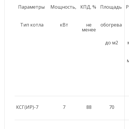
Параметры
Мощность,
КПД, %
Площадь
Р
Тип котла
кВт
не
обогрева
менее
до м
2
КСГ(ИР)-7
7
88
70