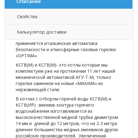
Описание
Свойства
Описание товара
Калькулятор доставки
КСГ(ИР)
и КСГВ(ИР)- это котлы в которых
применяется итальянская автоматика
безопасности и атмосферные газовые горелки
«OPTIMA»
КСГВ(М) и КСГВ(М)- это котлы которые мы
комплектуем уже на протяжении 11 лет нашей
механической автоматикой АГУ-Т-М, только
горелки заменили на новые «MAXIMA» из
нержавеющей стали.
В котлах с отбором горячей воды КСГВ(М) и
КСГВ(ИР) змеевик контура горячего
водоснабжения изготавливается из
высококачественной медной трубки диаметром
14 мм и длиной до 12 метров, что на 2-3 метра
длиннее большинства медных змеевиков других
российских производителей. Увеличенная