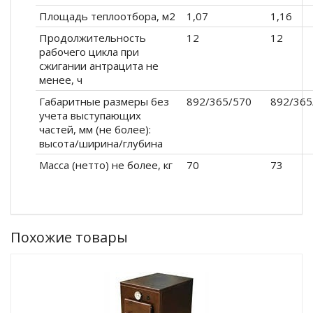
Площадь теплоотбора, м2
1,07
1,16
Продолжительность
12
12
рабочего цикла при
сжигании антрацита не
менее, ч
Габаритные размеры без
892/365/570
892/365
учета выступающих
частей, мм (не более):
высота/ширина/глубина
Масса (нетто) не более, кг
70
73
Похожие товары