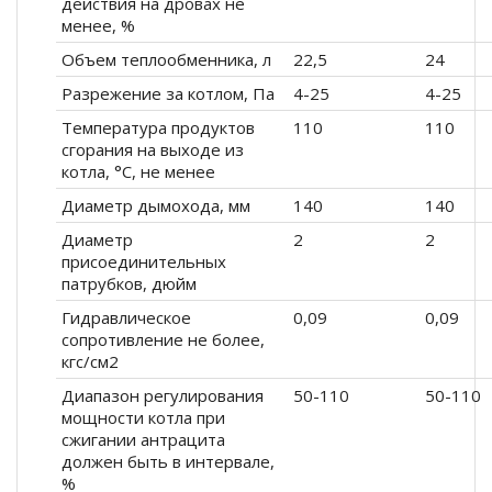
действия на дровах не
менее, %
Объем теплообменника, л
22,5
24
Разрежение за котлом, Па
4-25
4-25
Температура продуктов
110
110
сгорания на выходе из
котла, °С, не менее
Диаметр дымохода, мм
140
140
Диаметр
2
2
присоединительных
патрубков, дюйм
Гидравлическое
0,09
0,09
сопротивление не более,
кгс/см2
Диапазон регулирования
50-110
50-110
мощности котла при
сжигании антрацита
должен быть в интервале,
%