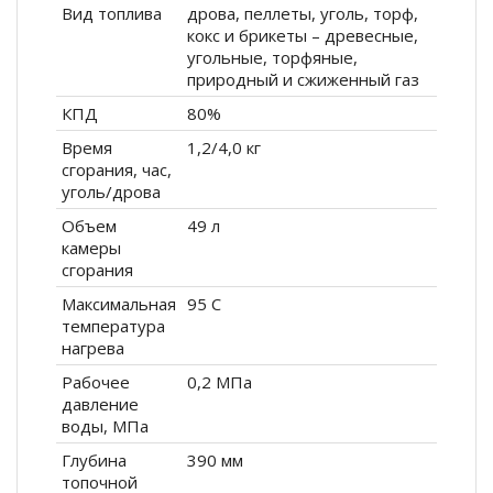
Вид топлива
дрова, пеллеты, уголь, торф,
кокс и брикеты – древесные,
угольные, торфяные,
природный и сжиженный газ
КПД
80%
Время
1,2/4,0 кг
сгорания, час,
уголь/дрова
Объем
49 л
камеры
сгорания
Максимальная
95 С
температура
нагрева
Рабочее
0,2 МПа
давление
воды, МПа
Глубина
390 мм
топочной