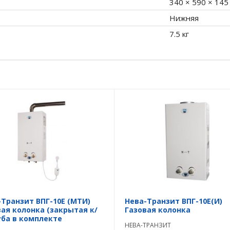
340 × 590 × 145
Нижняя
7.5 кг
-Транзит ВПГ-10E (MTИ)
Нева-Транзит ВПГ-10E(И)
вая колонка (закрытая к/
Газовая колонка
уба в комплекте
НЕВА-ТРАНЗИТ