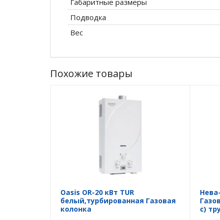
Габаритные размеры
Подводка
Вес
Похожие товары
Oasis OR-20 кВт TUR
Нева
белый,турбированная Газовая
Газо
колонка
с) тр