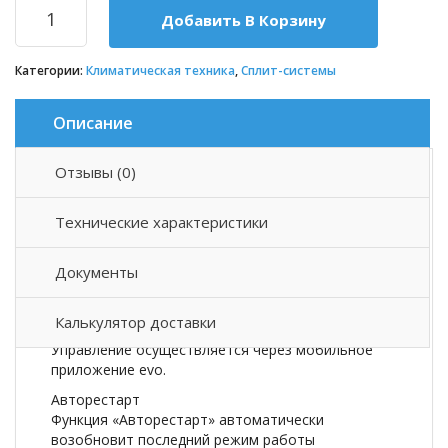
Добавить В Корзину
Категории:
Климатическая техника
,
Сплит-системы
Описание
Отзывы (0)
Описание товара
Технические характеристики
Сплит-система Haier HSU-12HTT03/R3
Wi-Fi управление (evo)
Документы
Новая IoT экосистема evo от Haier позволяет
удаленно управлять по Wi-Fi кондиционерами и
Калькулятор доставки
другой совместимой бытовой техникой Haier.
Управление осуществляется через мобильное
приложение evo.
Авторестарт
Функция «Авторестарт» автоматически
возобновит последний режим работы