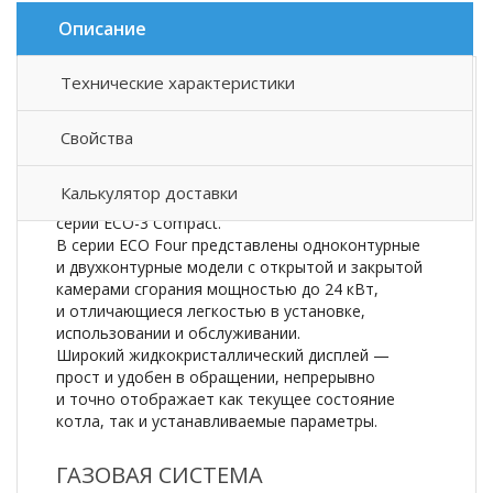
Описание
Технические характеристики
Описание товара
Свойства
Настенные газовые сверхкомпактные
(730×400×299 мм) котлы четвертого
Калькулятор доставки
поколения — продолжение известной в России
серии ECO-3 Compact.
В серии ECO Four представлены одноконтурные
и двухконтурные модели с открытой и закрытой
камерами сгорания мощностью до 24 кВт,
и отличающиеся легкостью в установке,
использовании и обслуживании.
Широкий жидкокристаллический дисплей —
прост и удобен в обращении, непрерывно
и точно отображает как текущее состояние
котла, так и устанавливаемые параметры.
ГАЗОВАЯ СИСТЕМА