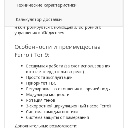
Технические характеристики
Настенный электрический котел Ferroli Tor имеет
простой и лаконичный дизайн, а также оснащен
Калькулятор доставки
рядом привлекательных функций и возможностей
и контролируется с помощью электронного
управления и ЖК дисплея.
Особенности и преимущества
Ferroli Tor 9:
Бесшумная работа (за счет использования
в котле твердотельных реле)
Простота эксплуатации
Приоритет ГВС
Регулировка t o отопления и горячей воды
Модуляция мощности
Ротация тэнов
3-скоростной циркуляционный насос Ferroli
Система самодиагностики
Система защиты от замерзания
Дополнительные возможности: