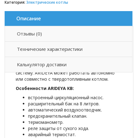
Категория:
Электрические котлы
Описание
Отзывы (0)
Описание товара
Технические характеристики
Электрический котел отопления ARIDEYA КВ
предназначен для водяного отопления
Калькулятор доставки
помещений, имеющих открытую отопительную
систему. ARIDEYA может работать автономно
или совместно с твердотопливным котлом.
Особенности ARIDEYA КВ:
встроенный циркуляционный насос.
расширительный бак на 8 литров.
автоматический воздухоотводчик.
предохранительный клапан.
термоманометр.
реле защиты от сухого хода.
аварийный термостат.