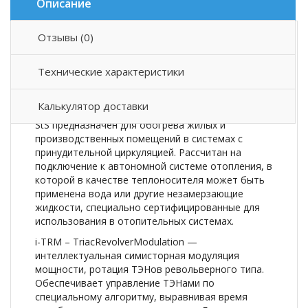
Описание
Отзывы (0)
Описание товара
Технические характеристики
Одноконтурный электрокотёл с симисторным
управлением револьверного типа и модуляцией
Калькулятор доставки
мощности TEPLODOM iTRM SILVER
StS предназначен для обогрева жилых и
производственных помещений в системах с
принудительной циркуляцией. Рассчитан на
подключение к автономной системе отопления, в
которой в качестве теплоносителя может быть
применена вода или другие незамерзающие
жидкости, специально сертифицированные для
использования в отопительных системах.
i-TRM – TriacRevolverModulation —
интеллектуальная симисторная модуляция
мощности, ротация ТЭНов револьверного типа.
Обеспечивает управление ТЭНами по
специальному алгоритму, выравнивая время