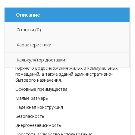
Описание
Отзывы (0)
Описание товара
Характеристики
Котлы стальные газовые бытовые ARIDEYA
BLACK являются высокоскоростными котлами
Калькулятор доставки
малой емкости и предназначены для отопления и
горячего водоснабжения жилых и коммунальных
помещений, а также зданий административно-
бытового назначения.
Оcновные преимущества:
Малые размеры
Надежная конструкция
Безопасность
Энергонезависимость
Простота и удобство использования