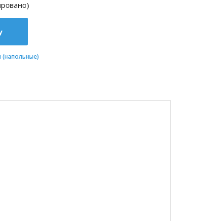
ировано)
у
 (напольные)