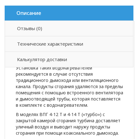
Описание
Отзывы (0)
Описание товара
Технические характеристики
Газовые проточные водонагреватели MIZUDO
PERL ULTRA ВПГ 4-12Т ТУРБО оснащены
Калькулятор доставки
системой принудительного дымоудаления.
Установка таких водонагревателей
рекомендуется в случае отсутствия
традиционного дымохода или вентиляционного
канала. Продукты сгорания удаляются за пределы
помещения с помощью встроенного вентилятора
и дымоотводящей трубы, которая поставляется
в комплекте с водонагревателем.
В моделях ВПГ 4-12 Т и 4-14 Т («турбо») с
закрытой камерой сгорания турбина доставляет
уличный воздух и выводит наружу продукты
сгорания при помощи коаксиального дымохода.