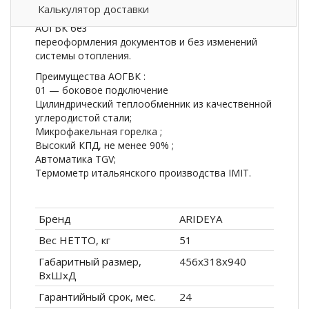
двухконтурный (отопление и горячее
Калькулятор доставки
водоснабжение) прибор для замены старых
АОГВК без
переоформления документов и без изменений
системы отопления.
Преимущества АОГВК :
01 — боковое подключение
Цилиндрический теплообменник из качественной
углеродистой стали;
Микрофакельная горелка ;
Высокий КПД, не менее 90% ;
Автоматика TGV;
Термометр итальянского производства IMIT.
Бренд
ARIDEYA
Вес НЕТТО, кг
51
Габаритный размер,
456х318х940
ВxШxД
Гарантийный срок, мес.
24