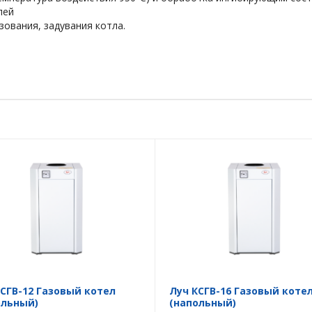
лей
ования, задувания котла.
КСГВ-12 Газовый котел
Луч КСГВ-16 Газовый коте
ольный)
(напольный)