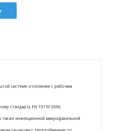
у
рытой системе отопления с рабочим
ому стандарту EN 10130:2006,
 а также инжекционной микрофакельной
ставом защищают теплообменник от