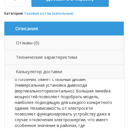
Категория:
Газовые котлы (напольные)
Описание
Отзывы (0)
Описание товара
Технические характеристики
Стальной напольный газовый котёл Лемакс
Prestige с открытой камерой сгорания может
Калькулятор доставки
работать в открытой или закрытой системе
отопления. Имеет стильный дизайн.
Универсальная установка дымохода
(вертикально/горизонтально). Большая линейка
мощностей позволяет подобрать модель,
наиболее подходящую для каждого конкретного
здания. Независимость от электросети
позволяет функционировать устройству даже в
случае отключения электроэнергии, что имеет
особенное значение в районах, где