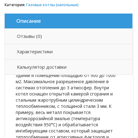
Категория:
Газовые котлы (напольные)
Описание
Отзывы (0)
Описание товара
Характеристики
Аппарат отопительный газовый водогрейный —
имеет номинальную тепловую мощность 98 кВт.
Калькулятор доставки
Отлично подходит для отопления небольших
зданий и помещений площадью от 900 до 1000
м2. Максимальное разрешенное давление в
системах отопления до 3 атмосфер. Внутри
котел оснащен открытой камерой сгорания и
стальным жаротрубным цилиндрическим
теплообменником, с толщиной стали 3 мм. К
примеру, весь металл покрывается
антикоррозийной эмалью (температура
воздействия 950°С) и обрабатывается
ингибирующим составом, который защищает
теплообменник от агрессивных факторов и