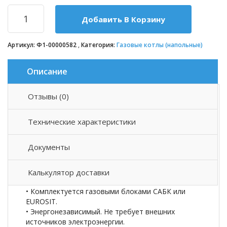
Добавить В Корзину
Артикул:
Ф1-00000582
Категория:
Газовые котлы (напольные)
Описание
Отзывы (0)
Описание товара
Технические характеристики
• Широкий модельный ряд мощностей от 7 до 25
кВт.
Документы
• Современный уникальный дизайн.
• Высокий КПД 92% за счет высокоскоростного
компактного стального
Калькулятор доставки
• теплообменника.
• Комплектуется газовыми блоками САБК или
EUROSIT.
• Энергонезависимый. Не требует внешних
источников электроэнергии.