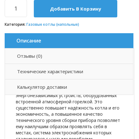
Добавить В Корзину
Категория:
Газовые котлы (напольные)
Описание
Отзывы (0)
Описание товара
Технические характеристики
Напольный газовый котел Сигнал КОВ-25
СКс
—
это газовый напольный одноконтурный
Калькулятор доставки
водотрубный котел. Относится к типу
энергонезависимых устройств, оборудованных
встроенной атмосферной горелкой. Это
существенно повышает надёжность котла и его
экономичность, а повышенное качество
технического уровня сборки прибора позволяет
ему наилучшим образом проявлять себя в
местах, система электроснабжения которых
сталкивается с частыми перебоями.