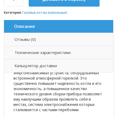
Категория:
Газовые котлы (напольные)
Описание
Отзывы (0)
Описание товара
Технические характеристики
Напольный газовый котел Сигнал КОВ-10
СКс
—
это газовый напольный одноконтурный
Калькулятор доставки
водотрубный котел. Относится к типу
энергонезависимых устройств, оборудованных
встроенной атмосферной горелкой. Это
существенно повышает надёжность котла и его
экономичность, а повышенное качество
технического уровня сборки прибора позволяет
ему наилучшим образом проявлять себя в
местах, система электроснабжения которых
сталкивается с частыми перебоями.