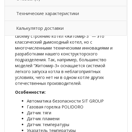
Описание товара
Технические характеристики
Напольный газовый котел Atem Житомир-3
КС-ГВ-045 СН
— котел наиболее популярной
Калькулятор доставки
серии продукции, выпускаемой фирмой Атем. По
своему строению котел «Житомир-3″ — это
классический дымоходный котел, но с
многочисленными техническими инновациями и
разработками нашего конструкторского
подразделения. Так, например, большинство
моделей “Житомир-3» оснащается системой
легкого запуска котла в неблагоприятных
условиях, чего нет ни в одном котле других
отечественных производителей.
Особенности:
Автоматика безопасности SIT GROUP
Газовая горелка POLIDORO
Датчик тяги
Датчик пламени
Датчик температуры
Указатель температуры