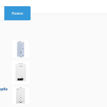
Поиск
урбо