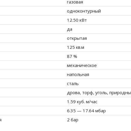
газовая
одноконтурный
12.50 кВт
да
открытая
125 кв.м
87 %
механическое
напольная
сталь
дрова, торф, уголь, природны
1.59 куб. м/час
6.35 — 17.64 мбар
я
2 бар