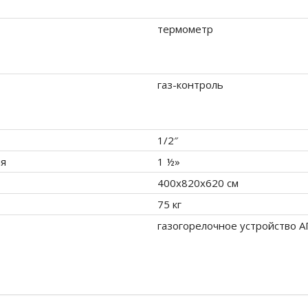
термометр
газ-контроль
1/2″
ия
1 ½»
400x820x620 см
75 кг
газогорелочное устройство А