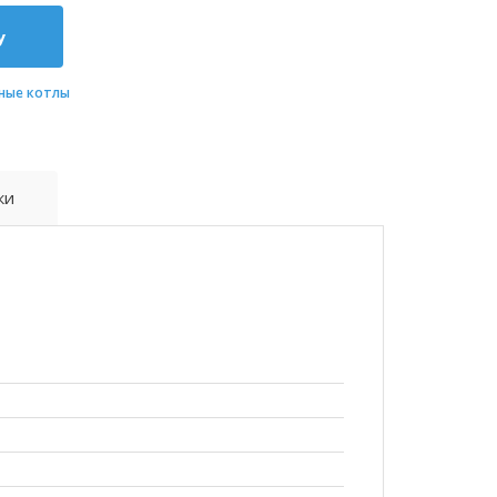
у
ные котлы
ки