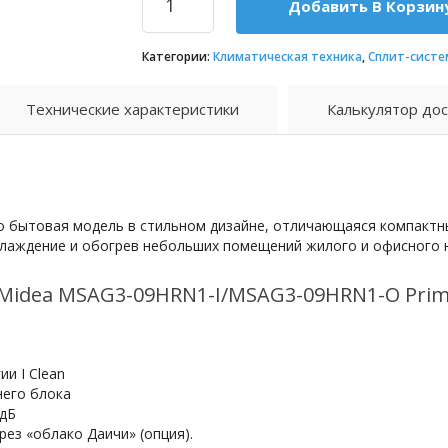
Добавить В Корзин
Категории:
Климатическая техника
,
Сплит-систе
Технические характеристики
Калькулятор дос
это бытовая модель в стильном дизайне, отличающаяся компакт
лаждение и обогрев небольших помещений жилого и офисного н
Midea MSAG3-09HRN1-I/MSAG3-09HRN1-O Prim
и I Clean
него блока
 дБ
рез «облако Даичи» (опция).