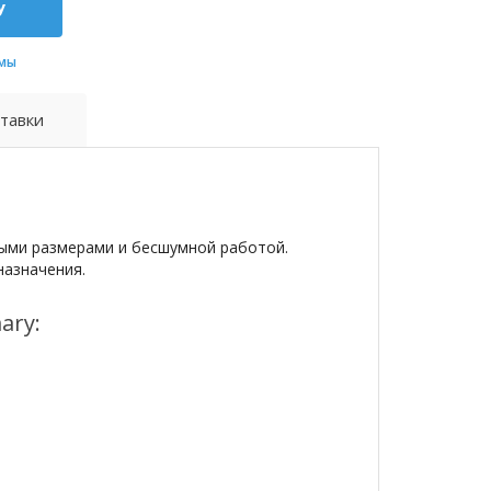
у
мы
тавки
ными размерами и бесшумной работой.
азначения.
ary: