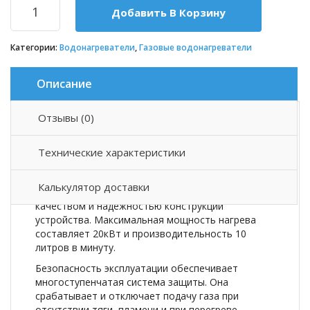
Добавить В Корзину
Категории:
Водонагреватели
,
Газовые водонагреватели
Описание
Отзывы (0)
Описание товара
Технические характеристики
Эстетическая сторона, при создании газовых
водонагревателей GENBERG серии «ДЕКОР»,
Калькулятор доставки
является важнейшим фактором наряду с
качеством и надежностью конструкции
устройства. Максимальная мощность нагрева
составляет 20кВт и производительность 10
литров в минуту.
Безопасность эксплуатации обеспечивает
многоступенчатая система защиты. Она
срабатывает и отключает подачу газа при
отсутствии тяги, пламени и при перегреве