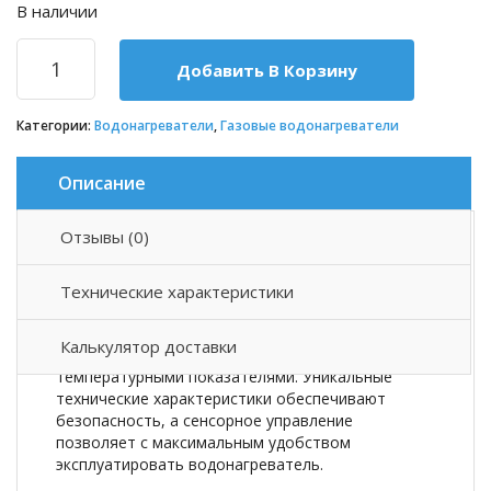
В наличии
Добавить В Корзину
Категории:
Водонагреватели
,
Газовые водонагреватели
Описание
Отзывы (0)
Описание товара
Технические характеристики
Модуляция пламени и высокая степень
автоматизации гарантирует бесперебойную
Калькулятор доставки
поставку горячей воды с комфортными
температурными показателями. Уникальные
технические характеристики обеспечивают
безопасность, а сенсорное управление
позволяет с максимальным удобством
эксплуатировать водонагреватель.