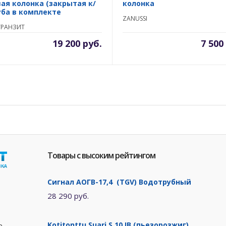
вая колонка (закрытая к/
колонка
уба в комплекте
ZANUSSI
ТРАНЗИТ
19 200 руб.
7 500
Товары с высоким рейтингом
Сигнал АОГВ-17,4 (TGV) Водотрубный
28 290 руб.
Kotitonttu Suari S 10 IB (пьезорозжиг)
р