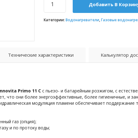
Добавить В Корзин
Категории:
Водонагреватели
,
Газовые водонагре
Технические характеристики
Калькулятор дос
novita Primo 11 C
с пьезо- и батарейным розжигом, с естеств
ет, что они более энергоэффективные, более гигиеничные, и з
идравлическая модуляция пламени обеспечивает поддержание т
ный газ (опция);
азу и по протоку воды;