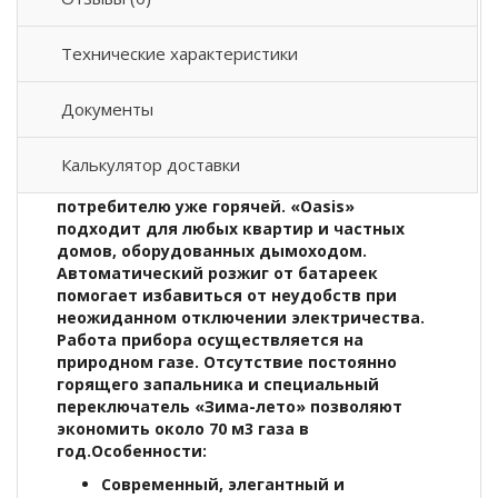
Описание товара
Технические характеристики
Водонагреватель проточный газовый
Oasis
20 OG
(сжижен. газ) служит для горячего
Документы
водоснабжения. Принцип его работы
достаточно прост: вода проходит через
теплообменник прибора и моментально
Калькулятор доставки
нагревается от сгорающего газа, поступая к
потребителю уже горячей. «Oasis»
подходит для любых квартир и частных
домов, оборудованных дымоходом.
Автоматический розжиг от батареек
помогает избавиться от неудобств при
неожиданном отключении электричества.
Работа прибора осуществляется на
природном газе. Отсутствие постоянно
горящего запальника и специальный
переключатель «Зима-лето» позволяют
экономить около 70 м3 газа в
год.Особенности:
Современный, элегантный и