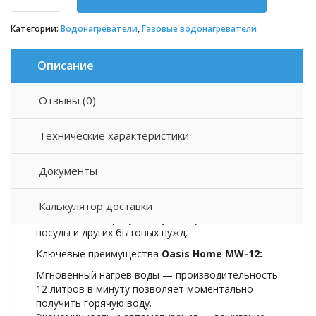
Категории:
Водонагреватели
,
Газовые водонагреватели
Описание
Отзывы (0)
Описание товара
Технические характеристики
Газовый водонагреватель
Oasis Home MW-12
—
надежное решение для быстрого и эффективного
Документы
нагрева воды в вашем доме. Этот компактный
проточный газовый водонагреватель идеально
подходит для квартир, загородных домов и дач,
Калькулятор доставки
обеспечивая горячую воду для купания, мытья
посуды и других бытовых нужд.
Ключевые преимущества
Oasis Home MW-12:
Мгновенный нагрев воды — производительность
12 литров в минуту позволяет моментально
получить горячую воду.