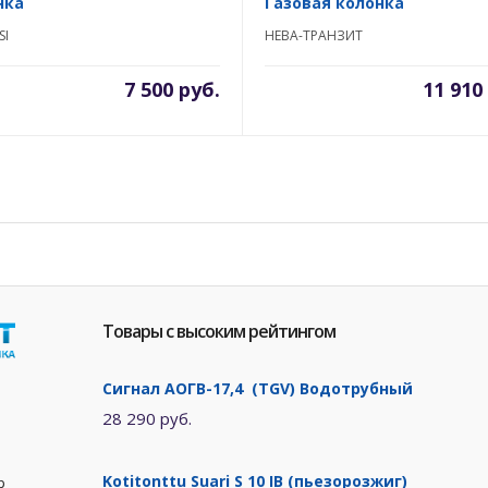
нка
Газовая колонка
SI
НЕВА-ТРАНЗИТ
7 500 руб.
11 910
Товары с высоким рейтингом
Сигнал АОГВ-17,4 (TGV) Водотрубный
28 290 руб.
Kotitonttu Suari S 10 IB (пьезорозжиг)
р