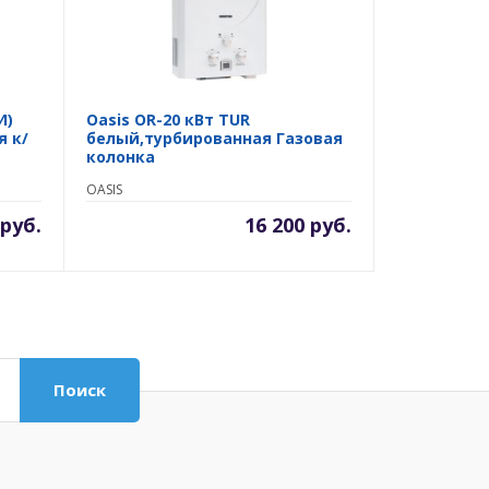
И)
Oasis OR-20 кВт TUR
я к/
белый,турбированная Газовая
колонка
OASIS
 руб.
16 200 руб.
Поиск