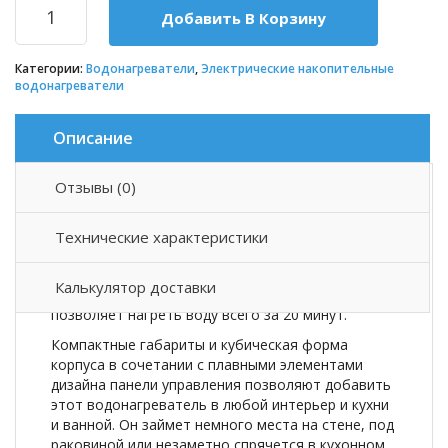
Добавить В Корзину
Категории:
Водонагреватели
,
Электрические накопительные
водонагреватели
Описание
Отзывы (0)
Описание товара
Технические характеристики
Малолитражные
водонагреватели Candy обладают высокой
Калькулятор доставки
мощностью нагрева 2,5 кВт. Мощный ТЭН
позволяет нагреть воду всего за 20 минут.
Компактные габариты и кубическая форма
корпуса в сочетании с плавными элементами
дизайна панели управления позволяют добавить
этот водонагреватель в любой интерьер и кухни
и ванной. Он займет немного места на стене, под
раковиной или незаметно спрячется в кухонном