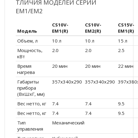
ТЛИЧИЯ МОДЕЛЕЙ СЕРИИ
EM1/EM2
CS10V-
CS10V-
CS15V-
Модель
EM1(R)
EM2(R)
EM1(R)
Объем, л
10 л
10 л
15 л
Мощность,
2.0
2.0
2.5
кВт
Время
20 мин
20 мин
22 мин
нагрева
Габариты
357х340х290
357х340х290
397х380
прибора
(ВхШхГ, мм)
Вес нетто, кг
7.4
7.4
9.5
Вес нетто, кг
7.4
7.4
9.5
Тип
Механический
управления