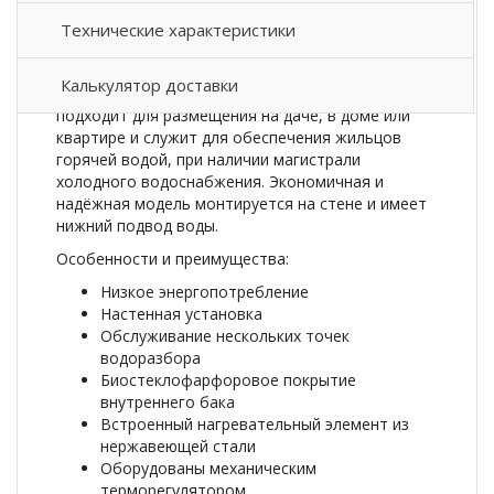
Описание товара
Технические характеристики
Накопительный электрический
водонагреватель
Thermex
(Термекс)
H
5
O
(
pro
Калькулятор доставки
)
небольшого 5-литрового объёма прекрасно
подходит для размещения на даче, в доме или
квартире и служит для обеспечения жильцов
горячей водой, при наличии магистрали
холодного водоснабжения. Экономичная и
надёжная модель монтируется на стене и имеет
нижний подвод воды.
Особенности и преимущества:
Низкое энергопотребление
Настенная установка
Обслуживание нескольких точек
водоразбора
Биостеклофарфоровое покрытие
внутреннего бака
Встроенный нагревательный элемент из
нержавеющей стали
Оборудованы механическим
терморегулятором