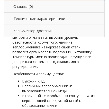
Отзывы (0)
Описание товара
Технические характеристики
Настенный газовый котел
Amulet
(Амулет) EuroHit 30 FF
применяется для
Калькулятор доставки
обогрева объектов площадью 300 квадратных
метров и отличается высоким уровнем
безопасности. Кроме того, наличие
теплообменника из нержавеющей стали
позволит организовать подачу ГВС. Установку
температуры можно производить вручную или
довериться системе погодозависимого
регулирования.
Особенности и преимущества:
Высокий КПД
Первичный теплообменник из
высококачественной меди
Вторичный теплообменник контура ГВС из
нержавеющей стали, устойчивый к
образованию накипи