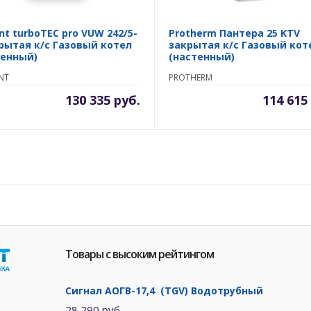
ant turboTEC pro VUW 242/5-
Protherm Пантера 25 KTV
крытая к/с Газовый котел
закрытая к/с Газовый кот
тенный)
(настенный)
NT
PROTHERM
130 335 руб.
114 615
Товары с высоким рейтингом
Сигнал АОГВ-17,4 (TGV) Водотрубный
28 290 руб.