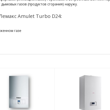
 дымовых газов (продуктов сгорания) наружу.
емакс Amulet Turbo D24:
иженном газе