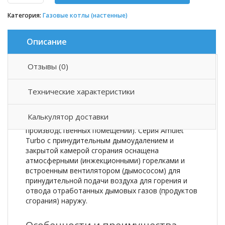
Категория:
Газовые котлы (настенные)
Описание
Отзывы (0)
Описание товара
Технические характеристики
Настенный одноконтурный газовый котёл Amulet
предназначен для отопления квартир,
Калькулятор доставки
индивидуальных жилых домов, общественных и
производственных помещений). Серия Amulet
Turbo с принудительным дымоудалением и
закрытой камерой сгорания оснащена
атмосферными (инжекционными) горелками и
встроенным вентилятором (дымососом) для
принудительной подачи воздуха для горения и
отвода отработанных дымовых газов (продуктов
сгорания) наружу.