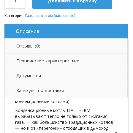
Добавить В Корзину
Категория:
Газовые котлы (настенные)
Описание
Отзывы (0)
Описание товара
Технические характеристики
Котел газовый ITALTHERM серии TIME POWER K
(Тайм Пауэр Кей) — идеальное решение для
Документы
высокомощных систем теплогенерации. Являясь
конденсационным котлом премиум-класса, TIME
POWER 50 K обладает наивысшими показателями
Калькулятор доставки
экономичности и КПД (в сравнении с
конвекционными котлами).
Конденсационные котлы ITALTHERM
вырабатывают тепло не только от сжигания
газа, — как большинство традиционных котлов
— но и от «перегонки» отходящих в дымоход