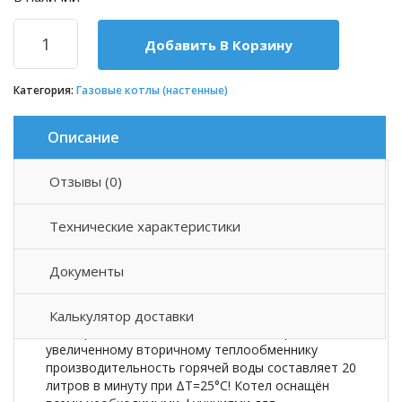
Добавить В Корзину
Категория:
Газовые котлы (настенные)
Описание
Отзывы (0)
Описание товара
Технические характеристики
Газовый двухконтурный котёл
Kotitottu Toivo T-
36 DK
— это надёжное и эффективное решение
Документы
для отопления вашего дома. Котел предназначен
для обогрева помещений площадью до 360 м2,
имеет два контура: один для отопления, другой
Калькулятор доставки
для горячего водоснабжения. Благодаря
увеличенному вторичному теплообменнику
производительность горячей воды составляет 20
литров в минуту при ΔT=25°С! Котел оснащён