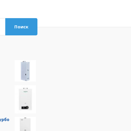
Поиск
урбо