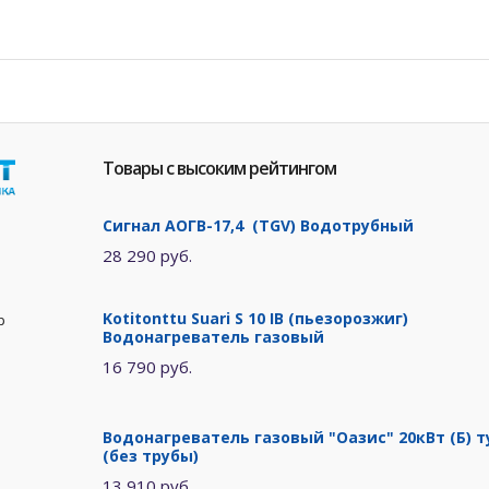
Товары с высоким рейтингом
Сигнал АОГВ-17,4 (TGV) Водотрубный
28 290 руб.
Kotitonttu Suari S 10 IB (пьезорозжиг)
р
Водонагреватель газовый
16 790 руб.
Водонагреватель газовый "Оазис" 20кВт (Б) т
(без трубы)
13 910 руб.