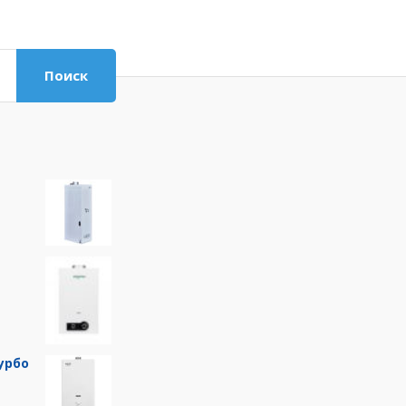
Поиск
урбо