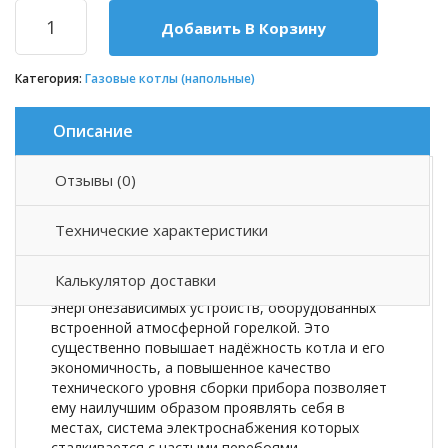
Добавить В Корзину
Категория:
Газовые котлы (напольные)
Описание
Отзывы (0)
Описание товара
Технические характеристики
Напольный газовый котел Сигнал КОВ-25 СКВс с
TGV — предназначен для отопления и горячего
Калькулятор доставки
водоснабжения помещений. Относится к типу
энергонезависимых устройств, оборудованных
встроенной атмосферной горелкой. Это
существенно повышает надёжность котла и его
экономичность, а повышенное качество
технического уровня сборки прибора позволяет
ему наилучшим образом проявлять себя в
местах, система электроснабжения которых
сталкивается с частыми перебоями.