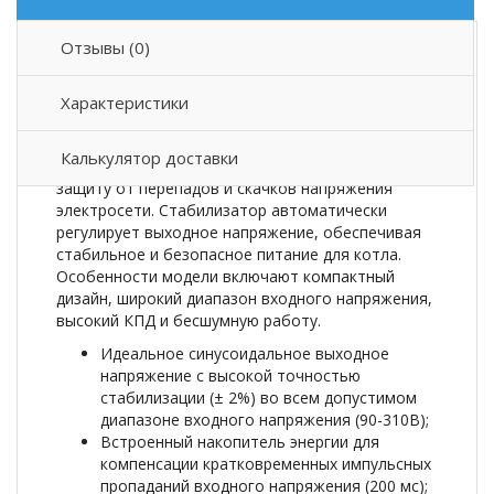
Отзывы (0)
Описание товара
Характеристики
Инверторный стабилизатор
BAXI Energy 400
разработан специально для котельного
Калькулятор доставки
оборудования и обеспечивает его надежную
защиту от перепадов и скачков напряжения
электросети. Стабилизатор автоматически
регулирует выходное напряжение, обеспечивая
стабильное и безопасное питание для котла.
Особенности модели включают компактный
дизайн, широкий диапазон входного напряжения,
высокий КПД и бесшумную работу.
Идеальное синусоидальное выходное
напряжение с высокой точностью
стабилизации (± 2%) во всем допустимом
диапазоне входного напряжения (90-310В);
Встроенный накопитель энергии для
компенсации кратковременных импульсных
пропаданий входного напряжения (200 мс);