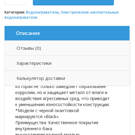
Категории:
Водонагреватели
,
Электрические накопительные
водонагреватели
Описание
Отзывы (0)
Описание товара
Характеристики
ARIDEYA SLIM RVM-5 разработан специально для
малогабаритных помещений. Уникальность
Калькулятор доставки
модели заключается в качественной эмали,
которая не только замедляет образование
коррозии, но и защищает металл от влаги и
воздействия агрессивных сред, что приводит
к уменьшению износостойкости конструкции.
*Модели с черной окантовкой
маркируются «Black».
Преимущества: Качественное покрытие
внутреннего бака
высокотемпературной эмалью;