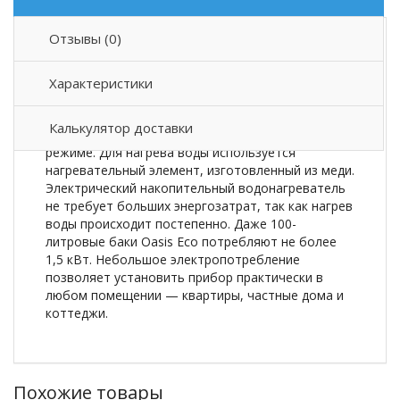
Отзывы (0)
Описание товара
Характеристики
Электрический накопительный водонагреватель
Oasis Eco нагревает воду до 75 градусов, далее
Калькулятор доставки
поддерживает температуру в автоматическом
режиме. Для нагрева воды используется
нагревательный элемент, изготовленный из меди.
Электрический накопительный водонагреватель
не требует больших энергозатрат, так как нагрев
воды происходит постепенно. Даже 100-
литровые баки Oasis Eco потребляют не более
1,5 кВт. Небольшое электропотребление
позволяет установить прибор практически в
любом помещении — квартиры, частные дома и
коттеджи.
Похожие товары